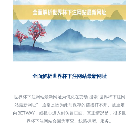
全面解析世界杯下注网站最新网址
世界杯下注网站最新网址为何总在变动 搜索“世界杯下注网
站最新网址”，通常是因为此前保存的链接打不开、被重定
向BETWAY，或担心进入到仿冒页面。真正情况是，很多世
界杯下注网站会因为审查、线路拥堵、服务...