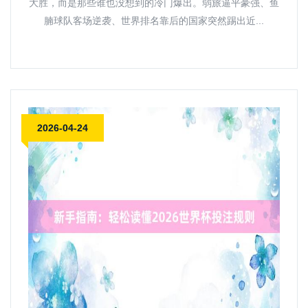
大胜，而是那些谁也没想到的冷门爆出。弱旅逼平豪强、鱼
腩球队客场逆袭、世界排名靠后的国家突然踢出近...
2026-04-24