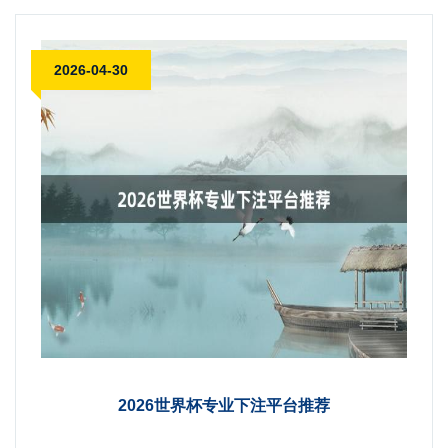
2026-04-30
2026世界杯专业下注平台推荐